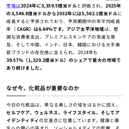
市場は
2024年に3,359.5億米ドル
と評価され、
2025年
の3,546.8億米ドルから
2032年には5,562.1億米ドル
に
成長すると予測されており、予測期間中の年平均成長
率（
CAGR）は6.64%です。
アジア太平洋地域
は、堅
調な消費者支出、プレミアムスキンケアの急速な普
及、そして中国、インド、日本、韓国における大手美
容ブランドの存在感に支えられ、2024年も
39.57%（1,329.2億米ドル）のシェアで最大の市場で
あり続けました。
なぜ今、化粧品が重要なのか
今日の化粧品は、単なる美しさの域をはるかに超え、
セルフケア、ウェルネス、ライフスタイル、そしてア
イデンティティ
の交差点に位置しています。健康と衛
生への関心の高まり、ソーシャルメディアの影響、そ